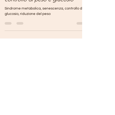
#gianandreaguidetti
26 nov 2020
Tempo di lettura: 1 min
Weight Control Active per il
controllo di peso e glucosio
Sindrome metabolica, senescenza, controllo del
glucosio, riduzione del peso