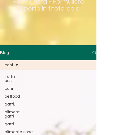
Farmacista - Formulista
Esperto in fitoterapia
Blog
cani
Tutti i
post
cani
petfood
gatti,
alimenti
gatti
gatti
alimentazione