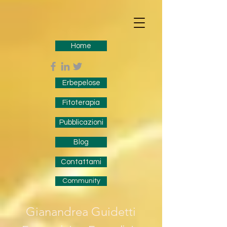
Home
Erbepelose
Fitoterapia
Pubblicazioni
Blog
Contattami
Community
Gianandrea Guidetti