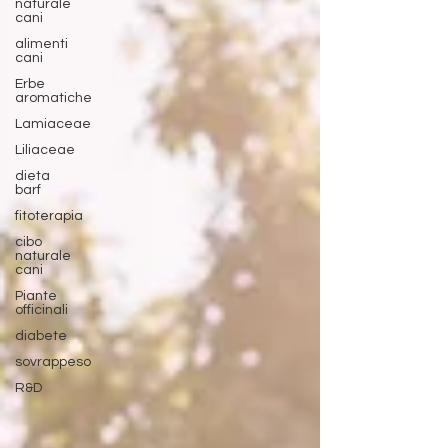
naturale
cani
alimenti
cani
Erbe
aromatiche
Lamiaceae
Liliaceae
dieta
barf
fitoterapia
cibo
naturale
cani
Piante
officinali
diabete
sovrappeso
R&D