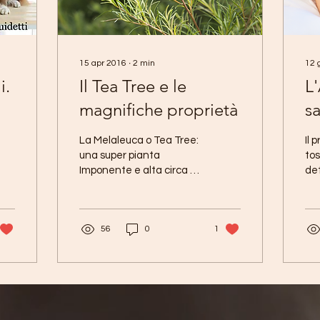
15 apr 2016
∙
2
min
12 
i.
Il Tea Tree e le
L'
magnifiche proprietà
s
n
La Melaleuca o Tea Tree:
Il 
d
una super pianta
tos
Imponente e alta circa 6
de
ri
metri, la Melaleuca
rig
alternifolia giunge
del
direttamente
sca
56
0
1
dall’Australia in...