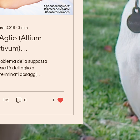
gen 2016
∙
3
min
Aglio (Allium
ativum)
ell'alimentazione
problema della supposta
el cane:
sicità dell'aglio a
terminati dosaggi,
schi/benefici
uarda tutta la famiglia
le Liliaceae (cipolla,
logno,...
105
0
1