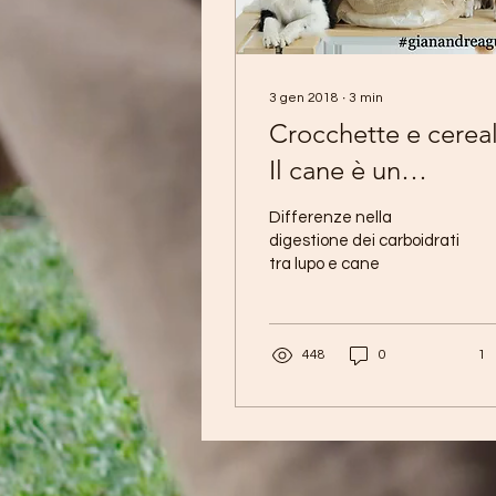
3 gen 2018
∙
3
min
Crocchette e cereal
Il cane è un
carnivoro?
Differenze nella
digestione dei carboidrati
tra lupo e cane
448
0
1