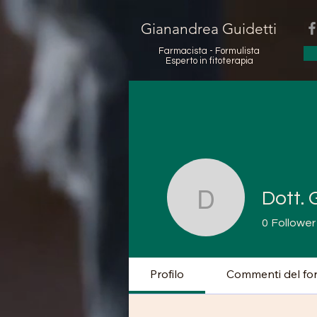
Gianandrea Guidetti
Farmacista - Formulista
Esperto in fitoterapia
Dott. 
Dott. Gia
0
Follower
Profilo
Commenti del fo