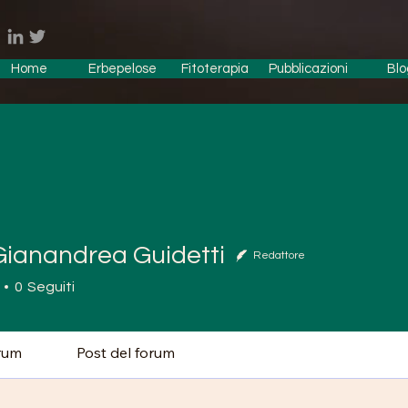
Home
Erbepelose
Fitoterapia
Pubblicazioni
Blo
Gianandrea Guidetti
Redattore
nandrea Guidetti
0
Seguiti
rum
Post del forum