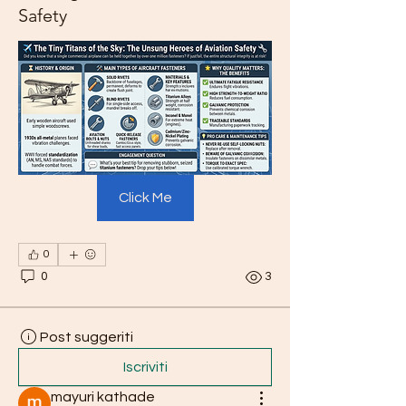
Safety
Click Me
0
0
3
Post suggeriti
Iscriviti
mayuri kathade