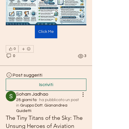
Click Me
0
0
3
Post suggeriti
Iscriviti
Soham Jadhao
28 giorni fa
·
ha pubblicato un post
in
Gruppo Dott. Gianandrea
Guidetti
The Tiny Titans of the Sky: The
Unsung Heroes of Aviation