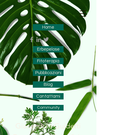
Home
Erbepelose
Fitoterapia
Pubblicazioni
Blog
Contattami
Community
Gianandrea Guidetti