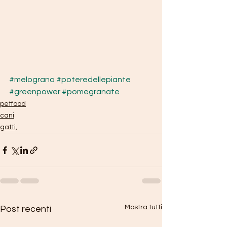
#melograno
#poteredellepiante
#greenpower
#pomegranate
petfood
cani
gatti,
Mostra tutti
Post recenti