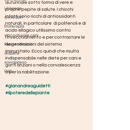
autunnale sotto forma di vere e 
Liliaceae
proprie pepite di salute. I chicchi 
infatti sono ricchi di antiossidanti 
dieta barf
naturali, in particolare  di polifenoli e di 
fitoterapia
acido ellagico utilissimo contro 
cibo naturale cani
l’invecchiamento e per contrastare le 
degenerazioni del sistema 
Piante officinali
immunitario. Ecco quindi che risulta 
diabete
indispensabile nelle diete per cani e 
sovrappeso
gatti anziani o nella convalescenza 
R&D
o per la riabilitazione.
#gianandreaguidetti
#ilpoteredellepiante