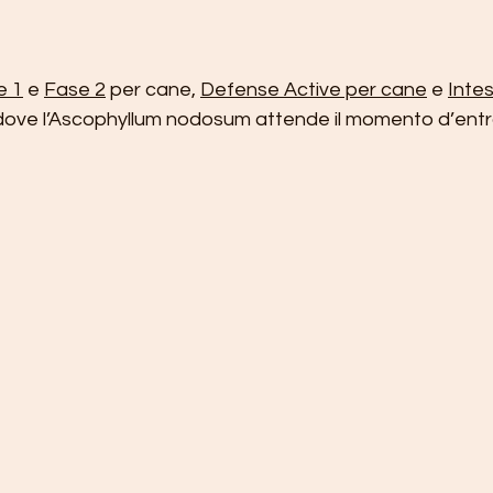
e 1
 e 
Fase 2
 per cane, 
Defense Active per cane
 e 
Intes
i dove l’Ascophyllum nodosum attende il momento d’entra