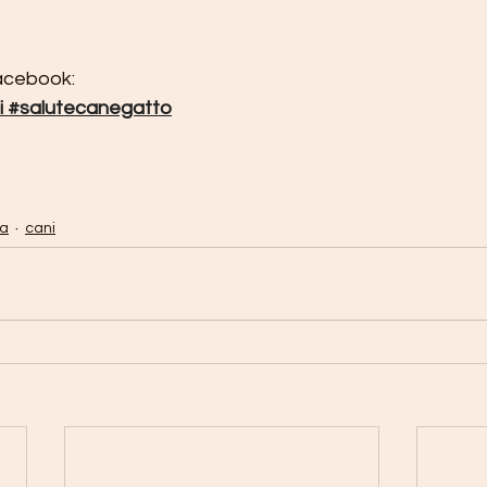
acebook: 
i
#salutecanegatto
ia
cani