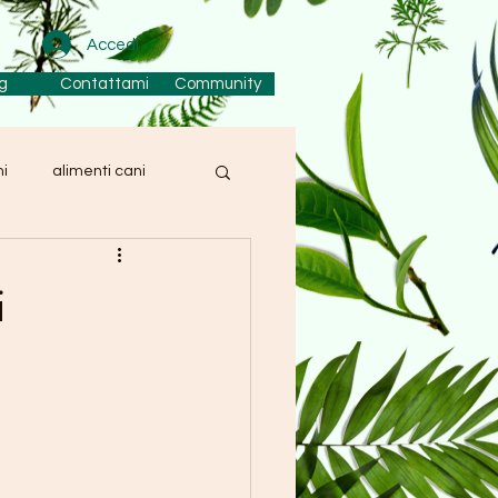
Accedi
g
Contattami
Community
ni
alimenti cani
cani
Piante officinali
i