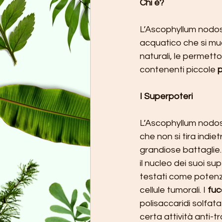
Chi è?
L’Ascophyllum nodo
acquatico che si muo
naturali, le permetto
contenenti piccole 
p
I Superpoteri
L’Ascophyllum nodos
che non si tira indiet
grandiose battaglie. 
il nucleo dei suoi su
testati come potenzial
cellule tumorali. I 
fuc
polisaccaridi solfata
certa attività anti-t