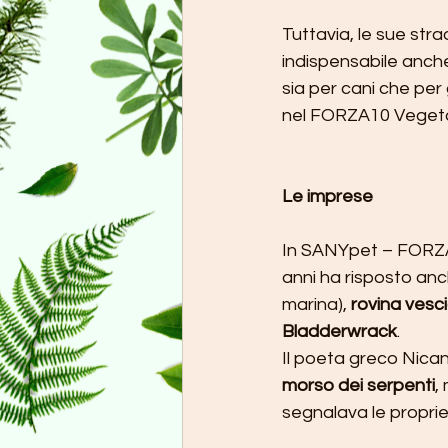
Tuttavia, le sue stra
indispensabile anche
sia per cani che per 
nel FORZA10 Vegetal
Le imprese
In SANYpet – FORZA
anni ha risposto anch
marina), 
rovina vesc
Bladderwrack
.
Il poeta greco Nicand
morso dei serpenti
,
segnalava le proprie