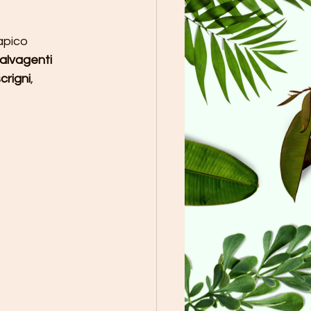
apico 
alvagenti
crigni
, 