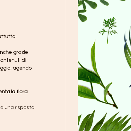
attutto 
anche grazie 
contenuti di 
aggio, agendo 
enta la flora 
ce una risposta 