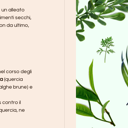
 un alleato 
limenti secchi, 
on da ultimo, 
l corso degli 
na
 (quercia 
alghe brune) e 
 contro il 
quercia, ne 