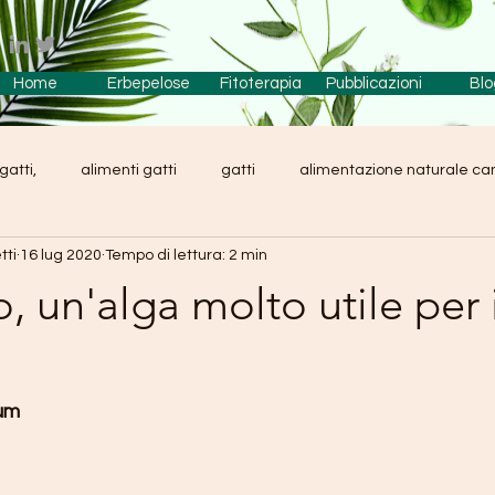
Home
Erbepelose
Fitoterapia
Pubblicazioni
Blo
gatti,
alimenti gatti
gatti
alimentazione naturale ca
tti
16 lug 2020
Tempo di lettura: 2 min
Liliaceae
dieta barf
fitoterapia
cibo naturale 
o, un'alga molto utile per 
D
um