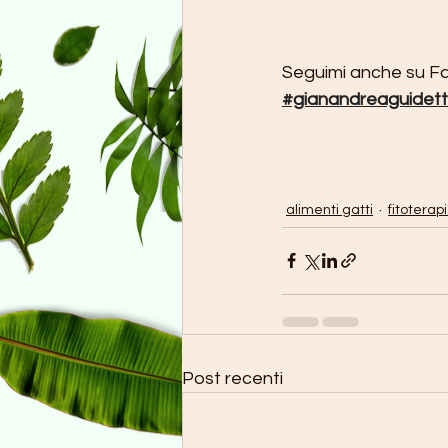
Seguimi anche su F
#gianandreaguidett
alimenti gatti
fitoterap
Post recenti