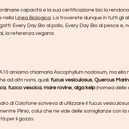
ordinarie capacità e la sua certificazione bio la rendono
 nella L
inea Biologica
. La troverete dunque in tutti gli a
gatti: Every Day Bio al pollo, Every Day Bio al pesce e, n
, la referenza vegana.
10 amiamo chiamarla Ascophyllum nodosum, ma ella ne
e ad altri nomi, quali: 
fucus vesiculosus
, 
Quercus Mari
ica
, 
fuoco vescica
, 
mare rovine
, 
alga kelp
 (nomea delle 
ro di Colofone scriveva di utilizzare il fucus vesiculosus
 mentre Plinio, colui che ne vide delle somiglianze con la 
tà per il gozzo.