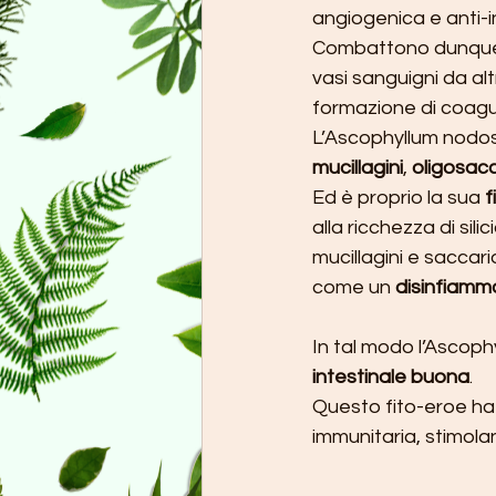
angiogenica e anti-i
Combattono dunque l
vasi sanguigni da altr
formazione di coaguli
L’Ascophyllum nodo
mucillagini
, 
oligosacc
Ed è proprio la sua 
f
alla ricchezza di silici
mucillagini e saccar
come un 
disinfiamm
In tal modo l’Ascoph
intestinale buona
.
Questo fito-eroe ha 
immunitaria, stimola