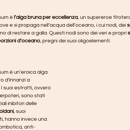
sum è 
l’alga bruna per eccellenza
, un supereroe fitoter
ve e si propaga nell’acqua dell’oceano, i cui nodi, dei 
s
no di restare a galla. Questi nodi sono dei veri e propri 
s
orzioni d’oceano
, pregni dei suoi oligoelementi. 
um è un’eroica alga 
ro d’innanzi a 
I suoi estratti, ovvero 
perpoteri, sono stati 
i inibitori delle 
oidani
, suoi 
ti, hanno invece una 
rombotica, anti-