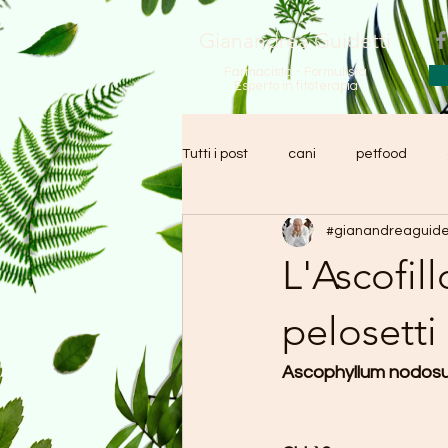
Gianandrea Guidetti
Farmacista - Formulista
Esperto in fitoterapia
Tutti i post
cani
petfood
#gianandreaguide
Erbe aromatiche
Lamiaceae
L'Ascofill
diabete
sovrappeso
R&
pelosetti
Ascophyllum nodos