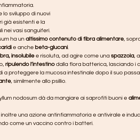
nfiammatoria. 
o sviluppo di nuovi 
i già esistenti e la 
 nei vasi sanguiferi.
sum ha un 
altissimo contenuto di fibra alimentare
, sopr
aridi
 e anche 
beta-glucani
. 
ibra, insolubile
 e risoluta, ad agire come una 
spazzola
, 
o, 
ripulendo l’intestino
 dalla flora batterica, lasciando i 
idi a proteggere la mucosa intestinale dopo il suo pass
ante
, similmente allo psillio. 
yllum nodosum dà da mangiare ai saprofiti buoni e 
alim
inoltre una azione antinfiammatoria e antivirale e indu
ndo come un vaccino contro i batteri.