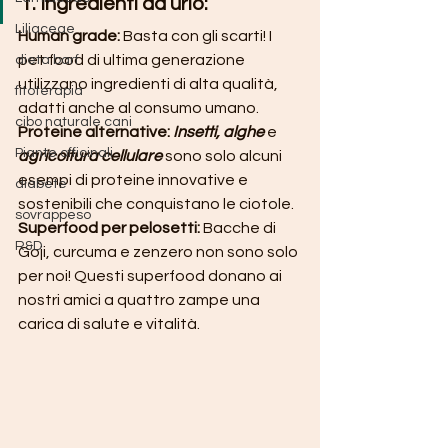
1. Ingredienti da urlo:
Liliaceae
Human grade: 
Basta con gli scarti! I 
pet food di ultima generazione 
dieta barf
utilizzano ingredienti di alta qualità, 
fitoterapia
adatti anche al consumo umano.
cibo naturale cani
Proteine alternative: 
Insetti, alghe 
e 
Piante officinali
agricoltura cellulare
sono solo alcuni 
esempi di proteine innovative e 
diabete
sostenibili che conquistano le ciotole.
sovrappeso
Superfood per pelosetti:
 Bacche di 
R&D
Goji, curcuma e zenzero non sono solo 
per noi! Questi superfood donano ai 
nostri amici a quattro zampe una 
carica di salute e vitalità.