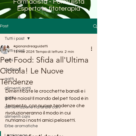
Farmacista - Formulista
Esperto in fitoterapia
Post
Tutti i post
#gianandreaguidetti
Tutti i post
15 mar 2024
Tempo di lettura: 2 min
Pet Food: Sfida all'Ultima
cani
Ciotola! Le Nuove
petfood
gatti,
Tendenze
alimenti gatti
Dimenticate le crocchette banali e i 
gatti
patè noiosi! Il mondo del pet food è in 
fermento, con nuove tendenze che 
alimentazione naturale cani
rivoluzioneranno il modo in cui 
alimenti cani
nutriamo i nostri amici pelosetti.
Erbe aromatiche
Lamiaceae