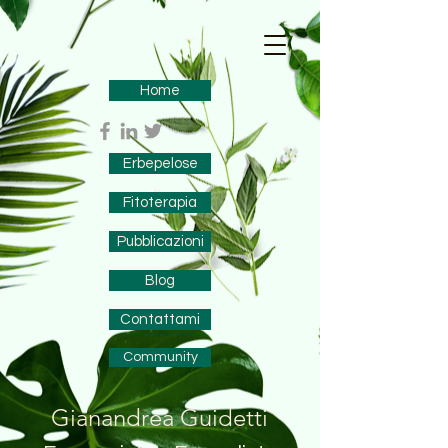
Home
Erbepelose
Fitoterapia
Pubblicazioni
Blog
Contattami
Community
Gianandrea Guidetti