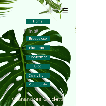
Home
Erbepelose
Fitoterapia
Pubblicazioni
Blog
Contattami
Community
Gianandrea Guidetti