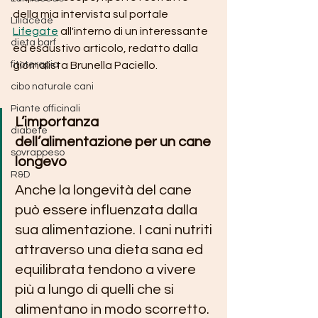
della mia intervista sul portale 
Liliaceae
Lifegate
 all'interno di un interessante 
dieta barf
ed esaustivo articolo, redatto dalla 
fitoterapia
giornalista Brunella Paciello.
cibo naturale cani
Piante officinali
L’importanza 
diabete
dell’alimentazione per un cane 
sovrappeso
longevo
R&D
Anche la longevità del cane 
può essere influenzata dalla 
sua alimentazione. I cani nutriti 
attraverso una dieta sana ed 
equilibrata tendono a vivere 
più a lungo di quelli che si 
alimentano in modo scorretto. 