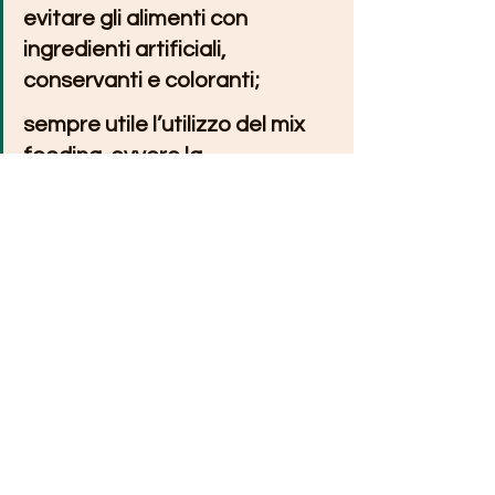
evitare gli alimenti con 
ingredienti artificiali, 
conservanti e coloranti;
sempre utile l’utilizzo del mix 
feeding, ovvero la 
somministrazione sia del cibo 
secco che dell’umido.
https://www.lifegate.it/cane-longevo-
caratteristiche
#dottgianandreaguidetti
#petsnauta
#longevità