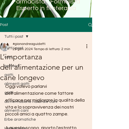
Farmacista - Formulista
Esperto in fitoterapia
Post
Tutti i post
#gianandreaguidetti
Tutti i post
29 gen 2024
Tempo di lettura: 2 min
L’importanza
cani
dell’alimentazione per un
petfood
gatti,
cane longevo
alimenti gatti
Oggi volevo parlarvi 
gatti
dell'alimentazione come fattore 
efficace per migliorare la qualità della 
alimentazione naturale cani
vita e la sopravvivenza dei nostri 
alimenti cani
piccoli amici a quattro zampe.
Erbe aromatiche
A questo scopo, riporto l'estratto 
Lamiaceae