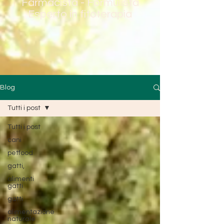
Farmacista - Formulista
Esperto in fitoterapia
Blog
Tutti i post
Tutti i post
cani
petfood
gatti,
alimenti
gatti
gatti
alimentazione
naturale