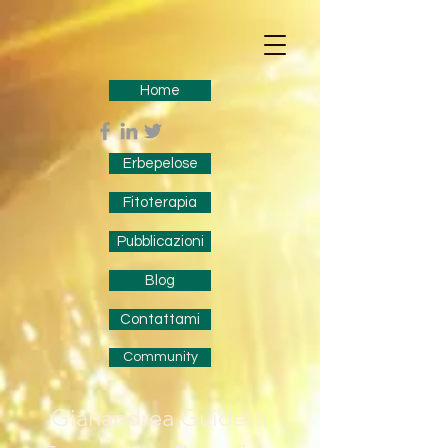
Home
Erbepelose
Fitoterapia
Pubblicazioni
Blog
Contattami
Community
Gianandrea Guidetti