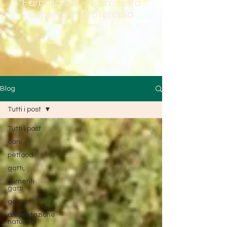
Farmacista - Formulista
Esperto in fitoterapia
Blog
Tutti i post
Tutti i post
cani
petfood
gatti,
alimenti
gatti
gatti
alimentazione
naturale