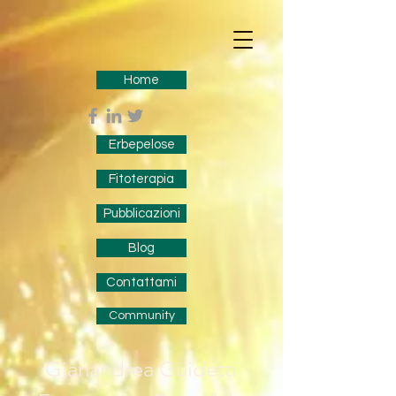
Home
Erbepelose
Fitoterapia
Pubblicazioni
Blog
Contattami
Community
Gianandrea Guidetti