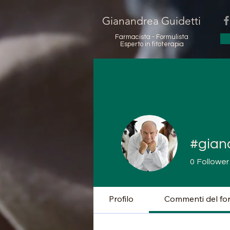
Gianandrea Guidetti
Farmacista - Formulista
Esperto in fitoterapia
#gian
0
Follower
Profilo
Commenti del fo