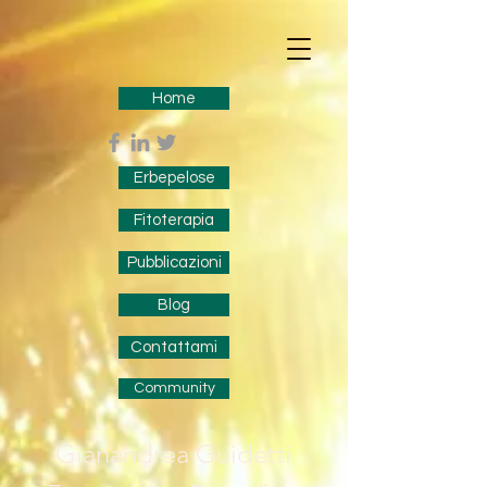
Home
Erbepelose
Fitoterapia
Pubblicazioni
Blog
Contattami
Community
Gianandrea Guidetti