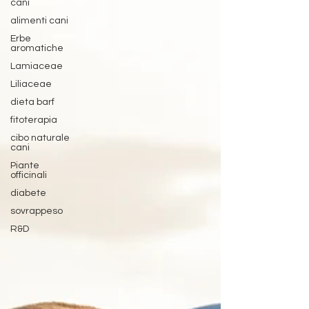
cani
alimenti cani
Erbe
aromatiche
Lamiaceae
Liliaceae
dieta barf
fitoterapia
cibo naturale
cani
Piante
officinali
diabete
sovrappeso
R&D