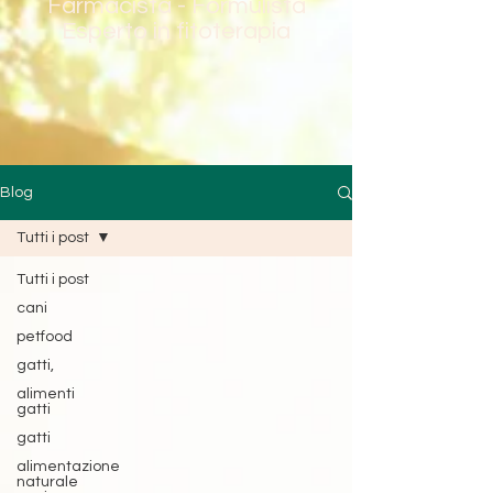
Farmacista - Formulista
Esperto in fitoterapia
Blog
Tutti i post
Tutti i post
cani
petfood
gatti,
alimenti
gatti
gatti
alimentazione
naturale