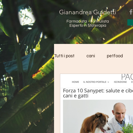
Gianandrea Guidetti
Farmacista - Formulista
Esperto in fitoterapia
Tutti i post
cani
petfood
Erbe aromatiche
Lamiacea
Piante officinali
diabete