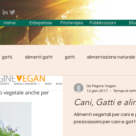
Home
Erbepelose
Fitoterapia
Pubblicazioni
Blo
gatti,
alimenti gatti
gatti
alimentazione naturale
e
Liliaceae
dieta barf
fitoterapia
cibo natural
Da Pagine Vegan
12 gen 2017
Tempo di lett
Cani, Gatti e al
sovrappeso
R&D
Alimenti vegetali per cani e g
preziosissimi per cani e gat