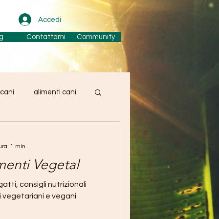
Accedi
g
Contattami
Community
 cani
alimenti cani
e cani
ura: 1 min
imenti Vegetal
atti, consigli nutrizionali
ti vegetariani e vegani