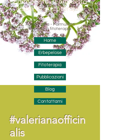
Farmacista - Formulista
Esperto in fitoterapia
Farmacista - Formulista
Esperto in fitoterapia
Home
Erbepelose
Fitoterapia
Pubblicazioni
Blog
Contattami
#valerianaofficin
alis