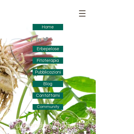
Home
Erbepelose
Fitoterapia
Pubblicazioni
Blog
Contattami
Community
Gianandrea Guidetti