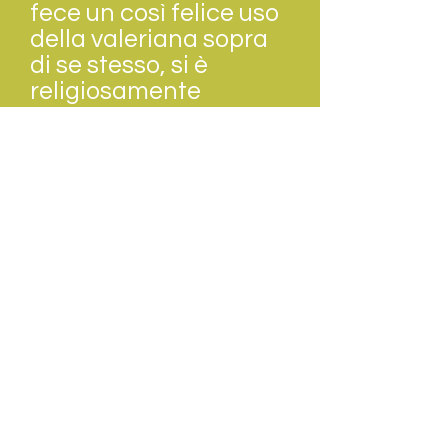
fece un così felice uso
della valeriana sopra
di se stesso, si è
religiosamente
riguardata questa
pianta come sovrano
specifico di questa
funzione”.
La valeriana, tuttavia,
ha lasciato spesso la
parola alle azioni. I
primi coloni in
America, una volta
giunti laggiù,
scoprirono che la
valeriana si donava a
molte tribù, le quali