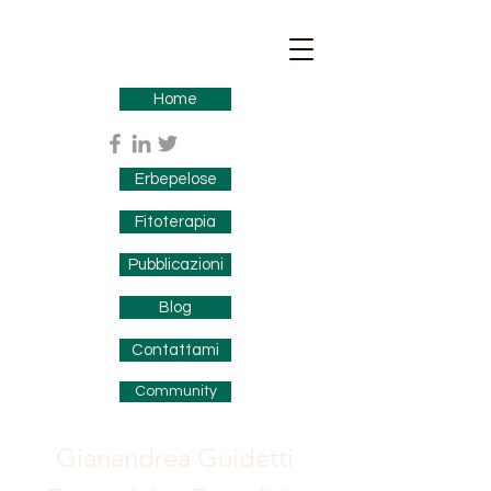
Home
Erbepelose
Fitoterapia
Pubblicazioni
Blog
Contattami
Community
Gianandrea Guidetti