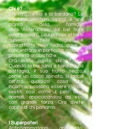
Chi è?
Chi caspiterina è la bardana? La
bardana (Arctium lappa) è una
pianta della famiglia
delle Asteraceae, dal bel fiore
color porpora, i cui principi attivi si
riuniscono nelle foglie e
soprattutto nelle radici, dove si
concentrano in particolar modo le
proprietà antibiotiche.
Ora avete capito chi è? No?
Quando la bardana è bardata da
battaglia, il suo frutto secco,
come un casco spinato, si lancia
contro qualsiasi cosa che
incontra, possono essere i vostri
vestiti così come il pelo degli
animali, appiccicandosi ad essi
con grande forza. Ora avete
capito di chi parliamo.
I Superpoteri
Antinfiammatoria, antiprurito,