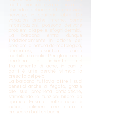
molto vascolarizzata, ricca di
ghiandole sebacee e terminazioni
nervose, in equilibrio labile. Da
variazioni anche interne, come
intossicazioni, possono derivare
problemi alla pelle, sfoghi dermici.
La bardana entra dunque
tradizionalmente in azione per
problemi di natura dermatologica,
dermatosi, esantemi come
morbillo e rosolia. Per gli uomini la
bardana è indicata nel
trattamento di acne, in cani e
gatti è utile perché stimola la
crescita del pelo.
La bardana tuttavia offre i suoi
benefici anche al fegato, grazie
alle sue proprietà antibiotiche,
stimolando le funzioni biliare ed
epatica. Essa è inoltre ricca di
inulina, polimero che aiuta a
crescere i batteri buoni.
Dove trovarla