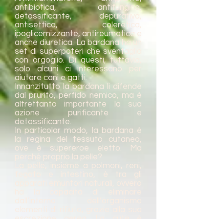
antibiotica, antifungina,
detossificante, depurativa,
antisettica, coleretica,
ipoglicemizzante, antireumatica e
anche diuretica. La bardana ha un
set di superpoteri che sventaglia
con orgoglio. Di questi, tuttavia,
solo alcuni ci interessano per
aiutare cani e gatti.
Innanzitutto la bardana li difende
dal prurito, perfido nemico, ma è
altrettanto importante la sua
azione purificante e
detossificante.
In particolar modo, la bardana è
la regina del tessuto cutaneo,
ove è supereroe eletto. Ma
perché proprio la pelle?
La pelle, insieme a polmoni, reni,
fegato e intestino, è tra gli
apparati emuntori naturali, ovvero
ha la capacità di eliminare
dall’interno dell’organismo
elementi di rifiuto, grazie alla sua
escrezione aerea. La cute è