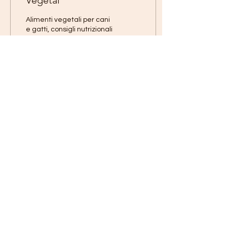
Vegetal
Alimenti vegetali per cani
e gatti, consigli nutrizionali
preziosissimi per cani e
gatti vegetariani e vegani
190
0
1
Gianandrea Guidetti
Pharmacist – Formulator
Phytotherapy expert
Via Austria, 3
35023 Bagnoli di Sopra (PD)
Italy