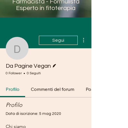
Farmacista - Formulista
Esperto in fitoterapia
Altre azioni
Segui
Da Pagine Vegan
Redattore
Da Pagine Vegan
0 Follower
0 Seguiti
Profilo
Commenti del forum
Post del forum
Profilo
Data di iscrizione: 5 mag 2020
Chi siamo